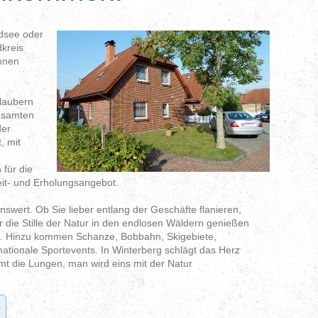
rdsee oder
kreis
Ihnen
rlaubern
gesamten
der
, mit
 für die
it- und Erholungsangebot.
enswert. Ob Sie lieber entlang der Geschäfte flanieren,
er die Stille der Natur in den endlosen Wäldern genießen
rg. Hinzu kommen Schanze, Bobbahn, Skigebiete,
nationale Sportevents. In Winterberg schlägt das Herz
römt die Lungen, man wird eins mit der Natur